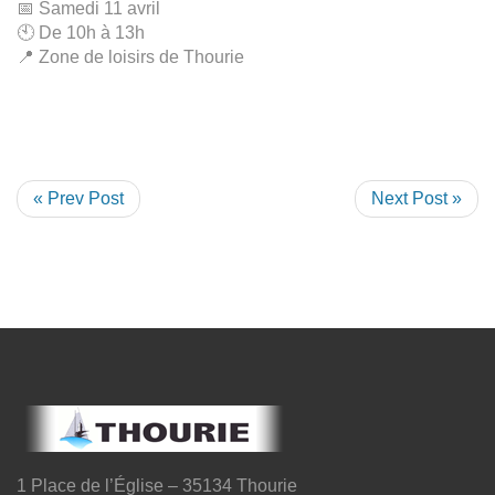
📅 Samedi 11 avril
🕙 De 10h à 13h
📍 Zone de loisirs de Thourie
« Prev Post
Next Post »
1 Place de l’Église – 35134 Thourie