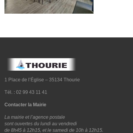
1 Place de l’Église – 35134 Thourie
Tél. : 02 99 43 11 41
Contacter la Mairie
La mairie et l’agence postale
sont ouvertes du lundi au vendredi
de 8h45 à 12h15, et le samedi de 10h à 12h15.