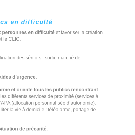
s en difficulté
 personnes en difficulté
et favoriser la création
t le CLIC.
ination des séniors : sortie marché de
.
’aides d’urgence.
me et oriente tous les publics rencontrant
s différents services de proximité (services à
l’APA (allocation personnalisée d’autonomie).
ter la vie à domicile : téléalarme, portage de
tuation de précarité.