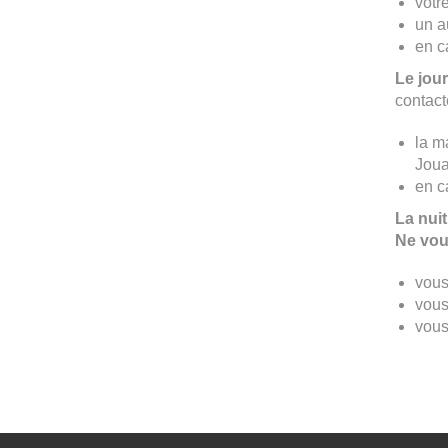
votr
un a
en c
Le jour
contacte
la m
Joua
en c
La nuit
Ne vous
vous
vous
vous