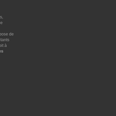
s,
ne
pose de
tants
it à
es