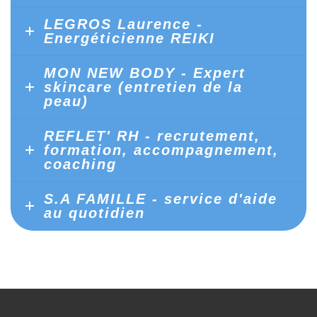
LEGROS Laurence -
Energéticienne REIKI
MON NEW BODY - Expert
skincare (entretien de la
peau)
REFLET' RH - recrutement,
formation, accompagnement,
coaching
S.A FAMILLE - service d'aide
au quotidien