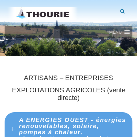
MENU
ARTISANS – ENTREPRISES
EXPLOITATIONS AGRICOLES (vente
directe)
A ENERGIES OUEST - énergies
renouvelables, solaire,
pompes à chaleur,