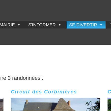
MAIRIE
S'INFORMER
SE DIVERTIR
oire 3 randonnées :
Circuit des Corbinières
C