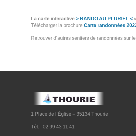
La carte interactive
> RANDO AU PLURIEL <
v
Télécharger la brochure
Carte randonnées 202
Retrouver d’autres sentiers de randonnées sur le
1 Place de l’Église – 35134 Thourie
Tél. : 02 99 43 11 41