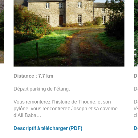
Distance : 7,7 km
D
Départ parking de l’étang.
D
Vous remonterez l’histoire de Thourie, et son
D
pylône, vous rencontrerez Joseph et sa caverne
r
d’Ali Baba…
ci
Descriptif à télécharger (PDF)
D