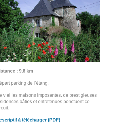
istance : 9,6 km
épart parking de l’étang.
e vieilles maisons imposantes, de prestigieuses
ésidences bâties et entretenues ponctuent ce
rcuit.
escriptif à télécharger (PDF)