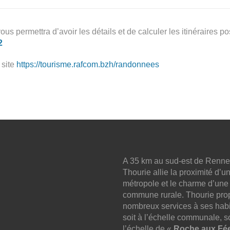
ous permettra d’avoir les détails et de calculer les itinéraires po
2
 site
https://tourisme.rafcom.bzh/randonnees
A 35 km au sud-est de Renne
Thourie allie la proximité d’u
métropole et le charme d’une
commune rurale. Thourie pro
nombreux services à ses habi
soit à l’échelle communale, so
l’échelle de «
Roche aux Fé