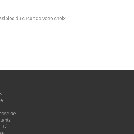
ssibles du circuit de votre choix.
s,
ne
pose de
tants
it à
es