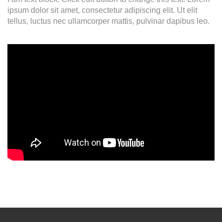
ipsum dolor sit amet, consectetur adipiscing elit. Ut elit
tellus, luctus nec ullamcorper mattis, pulvinar dapibus leo.