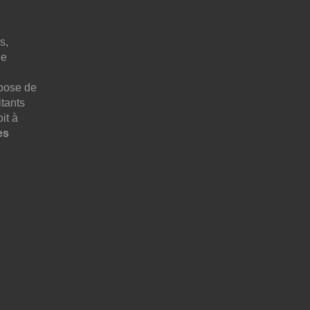
s,
ne
pose de
tants
it à
es