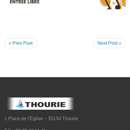
« Prev Post
Next Post »
1 Place de l’Église – 35134 Thourie