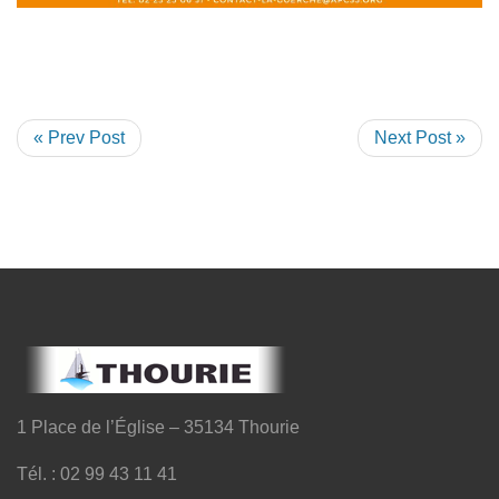
« Prev Post
Next Post »
1 Place de l’Église – 35134 Thourie
Tél. : 02 99 43 11 41