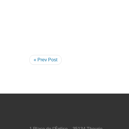
« Prev Post
1 Place de l’Église – 35134 Thourie