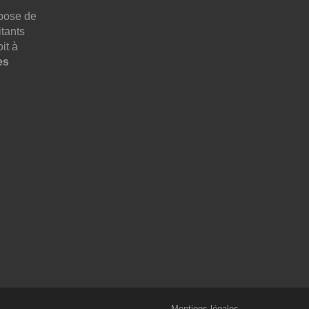
pose de
tants
it à
es
Mentions légales