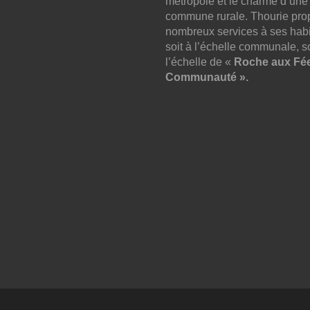
métropole et le charme d’une
commune rurale. Thourie pro
nombreux services à ses habi
soit à l’échelle communale, so
l’échelle de «
Roche aux Fé
Communauté ».