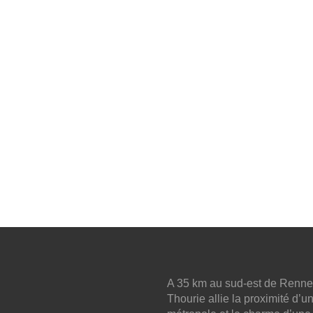
A 35 km au sud-est de Renne
Thourie allie la proximité d’u