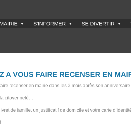
MAIRIE
S'INFORMER
SE DIVERTIR
Z A VOUS FAIRE RECENSER EN MAIR
e faire recenser en mairie dans les 3 mois après son anniversair
 la citoyenneté…
ret de famille, un justificatif de domicile et votre carte d’ident
!