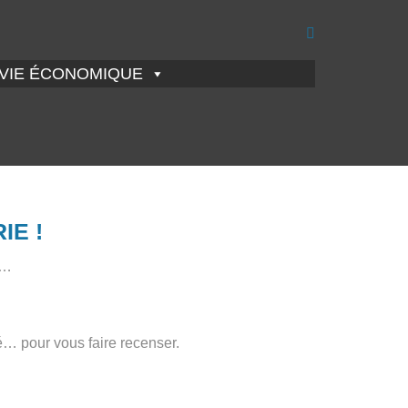
VIE ÉCONOMIQUE
IE !
e…
ité… pour vous faire recenser.