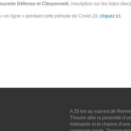
ournée Défense et Citoyenneté
, inscription sur les listes éle
C « en ligne » pendant cette période de Covid-19,
cliquez ici
.
A 35 km au sud-est de Renne
Thourie allie la proximité d’u
métropole et le charme d’une
commune rurale. Thourie pro