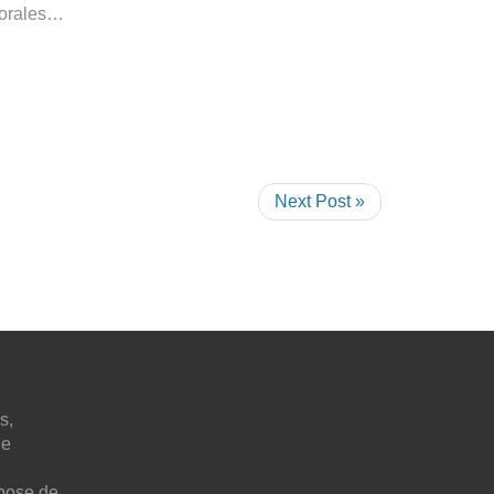
ctorales…
Next Post »
s,
ne
pose de