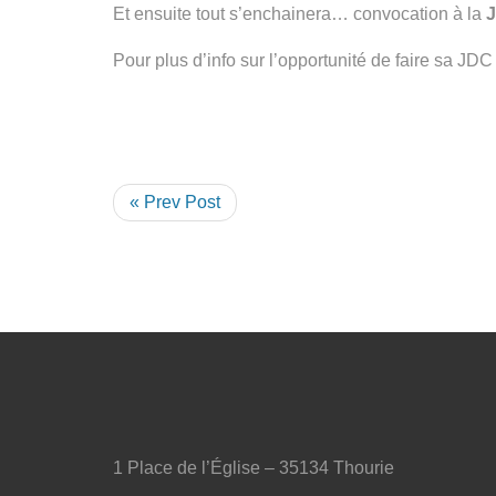
Et ensuite tout s’enchainera… convocation à la
J
Pour plus d’info sur l’opportunité de faire sa JD
« Prev Post
1 Place de l’Église – 35134 Thourie