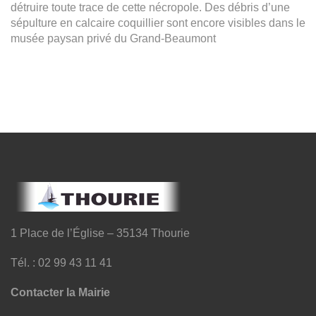
détruire toute trace de cette nécropole. Des débris d’une
sépulture en calcaire coquillier sont encore visibles dans le
musée paysan privé du Grand-Beaumont
1 Place de l’Église – 35134 Thourie
Tél. : 02 99 43 11 41
Contacter la Mairie