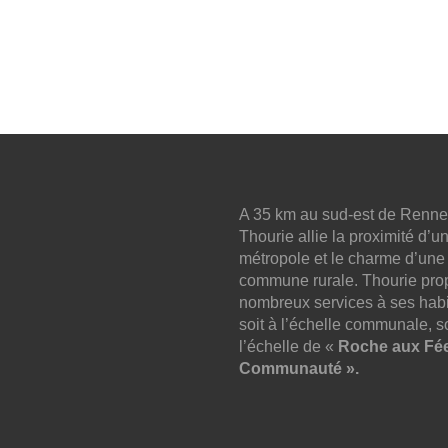
A 35 km au sud-est de Renne
Thourie allie la proximité d’u
métropole et le charme d’une
commune rurale. Thourie pro
nombreux services à ses habi
soit à l’échelle communale, so
l’échelle de «
Roche aux Fé
Communauté ».