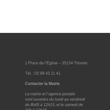
1 Place de l’Église – 35134 Thourie
Tél. : 02 99 43 11 41
Contacter la Mairie
La mairie et l’agence postale
sont ouvertes du lundi au vendredi
de 8h45 à 12h15, et le samedi de