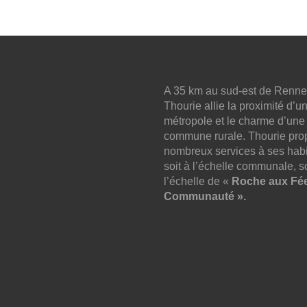
A 35 km au sud-est de Renne
Thourie allie la proximité d’u
métropole et le charme d’une
commune rurale. Thourie pro
nombreux services à ses habi
soit à l’échelle communale, so
l’échelle de «
Roche aux Fé
Communauté ».