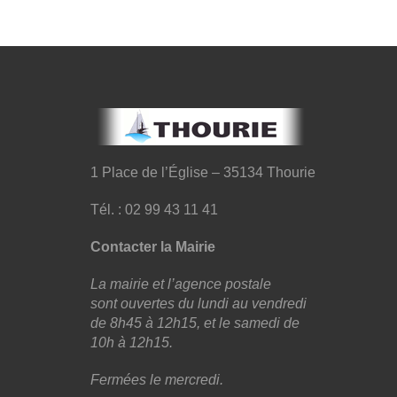
1 Place de l’Église – 35134 Thourie
Tél. : 02 99 43 11 41
Contacter la Mairie
La mairie et l’agence postale
sont ouvertes du lundi au vendredi
de 8h45 à 12h15, et le samedi de
10h à 12h15.
Fermées le mercredi.