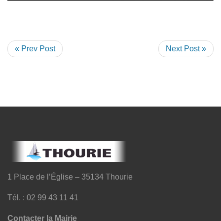
« Prev Post
Next Post »
1 Place de l’Église – 35134 Thourie
Tél. : 02 99 43 11 41
Contacter la Mairie