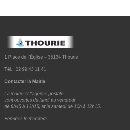
1 Place de l’Église – 35134 Thourie
Tél. : 02 99 43 11 41
Contacter la Mairie
La mairie et l’agence postale
sont ouvertes du lundi au vendredi
de 8h45 à 12h15, et le samedi de 10h à 12h15.
Fermées le mercredi.