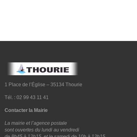
1 Place de l’Église – 35134 Thourie
Tél. : 02 99 43 11 41
Contacter la Mairie
La mairie et l’agence postale
sont ouvertes du lundi au vendredi
de 8h45 à 12h15, et le samedi de 10h à 12h15.