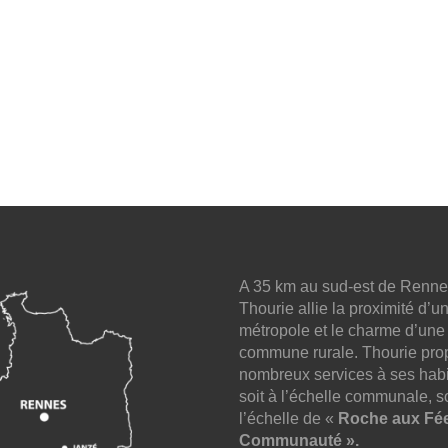
A 35 km au sud-est de Renne
Thourie allie la proximité d’u
métropole et le charme d’une
commune rurale. Thourie pro
nombreux services à ses habi
soit à l’échelle communale, so
l’échelle de «
Roche aux Fé
Communauté ».