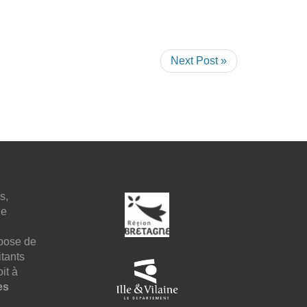
Next Post »
s,
ne
pose de
tants
it à
es