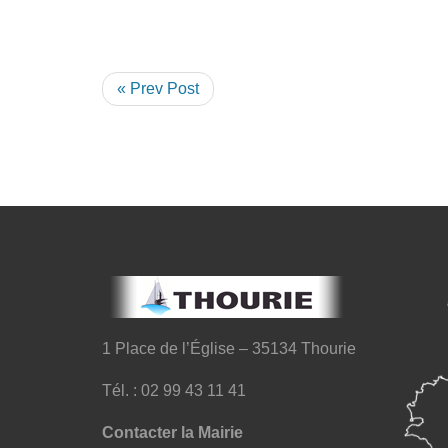
« Prev Post
1 Place de l’Église – 35134 Thourie
Tél. : 02 99 43 11 41
Contacter la Mairie