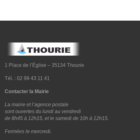
1 Place de l’Église – 35134 Thourie
Tél. : 02 99 43 11 41
Contacter la Mairie
La mairie et l’agence postale
sont ouvertes du lundi au vendredi
de 8h45 à 12h15, et le samedi de 10h à 12h15.
Fermées le mercredi.