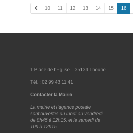
10
11
12
13
14
15
16
1 Place de l’Église – 35134 Thourie
Tél. : 02 99 43 11 41
Contacter la Mairie
La mairie et l’agence postale
sont ouvertes du lundi au vendredi
de 8h45 à 12h15, et le samedi de
10h à 12h15.