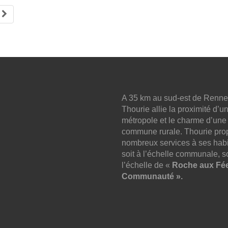
A 35 km au sud-est de Renne
Thourie allie la proximité d’u
métropole et le charme d’une
commune rurale. Thourie pro
nombreux services à ses habi
soit à l’échelle communale, so
l’échelle de «
Roche aux Fé
Communauté ».