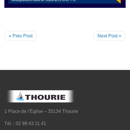
« Prev Post
Next Post »
1 Place de l’Église – 35134 Thourie
Tél. : 02 99 43 11 41