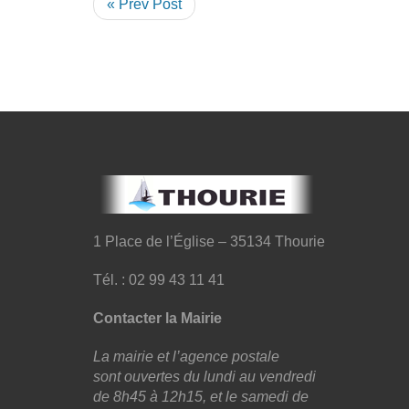
« Prev Post
1 Place de l’Église – 35134 Thourie
Tél. : 02 99 43 11 41
Contacter la Mairie
La mairie et l’agence postale
sont ouvertes du lundi au vendredi
de 8h45 à 12h15, et le samedi de