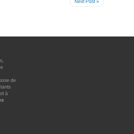
Next Post »
s,
ne
pose de
tants
it à
es