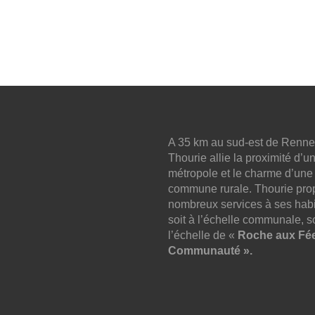
A 35 km au sud-est de Renne
Thourie allie la proximité d’u
métropole et le charme d’une
commune rurale. Thourie pro
nombreux services à ses habi
soit à l’échelle communale, so
l’échelle de «
Roche aux Fé
Communauté ».